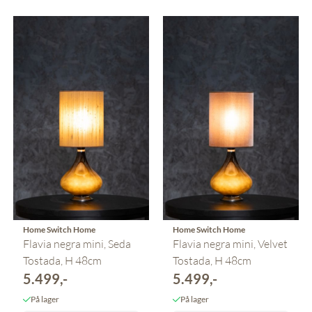
Home Switch Home
Home Switch Home
Flavia negra mini, Seda
Flavia negra mini, Velvet
Tostada, H 48cm
Tostada, H 48cm
5.499,-
5.499,-
På lager
På lager