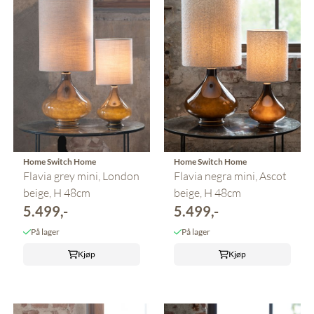
Home Switch Home
Home Switch Home
Flavia grey mini, London
Flavia negra mini, Ascot
beige, H 48cm
beige, H 48cm
5.499,-
5.499,-
På lager
På lager
Kjøp
Kjøp