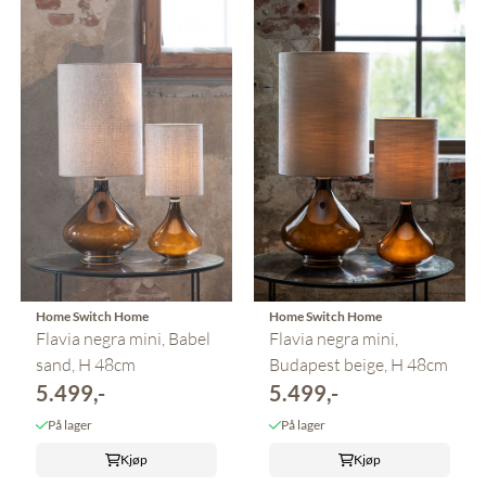
Home Switch Home
Home Switch Home
Flavia negra mini, Babel
Flavia negra mini,
sand, H 48cm
Budapest beige, H 48cm
5.499,-
5.499,-
På lager
På lager
Kjøp
Kjøp