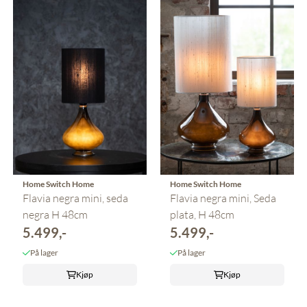
Home Switch Home
Home Switch Home
Flavia negra mini, seda
Flavia negra mini, Seda
negra H 48cm
plata, H 48cm
5.499,-
5.499,-
På lager
På lager
Kjøp
Kjøp