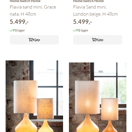
Home Switch Home
Home Switch Home
Flavia sand mini, Grace
Flavia Sand mini,
nata, H 48cm
London beige, H 48cm
5.499,-
5.499,-
På lager
På lager
Kjøp
Kjøp