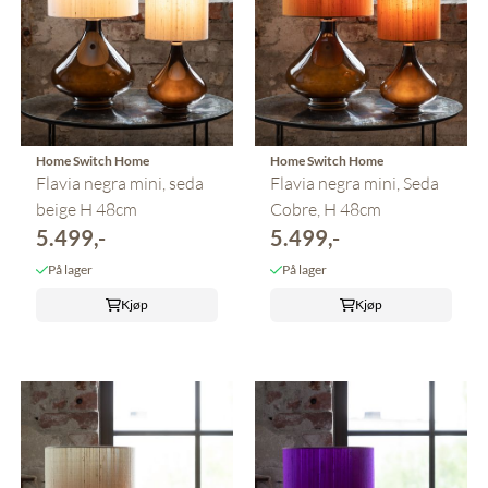
Home Switch Home
Home Switch Home
Flavia negra mini, seda
Flavia negra mini, Seda
beige H 48cm
Cobre, H 48cm
5.499,-
5.499,-
På lager
På lager
Kjøp
Kjøp