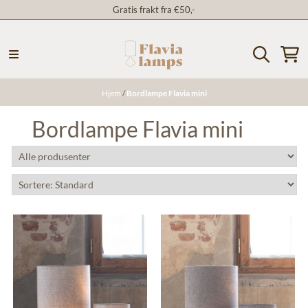
Gratis frakt fra €50,-
Hopp til innhold
Hjem
/
Bordlampe Flavia mini
Bordlampe Flavia mini