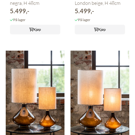
negra, H 48cm
London beige, H 48cm
5.499,-
5.499,-
På lager
På lager
Kjøp
Kjøp