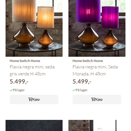
Home Switch Home
Home Switch Home
Flavia negra mini, seda
Flavia negra mini, Seda
gris verde H 48cm
Morada, H 48cm
5.499,-
5.499,-
På lager
På lager
Kjøp
Kjøp