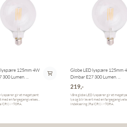
 lyspære 125mm 4W
Globe LED lyspære 125mm 
 300 Lumen. ...
Dimbar E27 300 Lumen. ...
219,-
 lyspærer gir et meget pent
Våre globe LED lyspærer gir et meget p
ert med en fargegjengivelses-
lys og blir levert med en fargegjengivels
a/CRI) i >90RA.
Indeksering (Ra/CRI) i >90RA.
es-Indeksering (Ra/CRI) En
Fargegjengivelses-Indeksering (Ra/CRI) E
ngivelses-indeks har en RA
pæres fargegjengivelses-indeks har en 
og 100, og forteller noe om
verdi mellom 0 og 100, og forteller noe
er til å gjengi 8
hvor god pæren er til å gjengi 8
beste
referansefarger. Dagslys har den beste