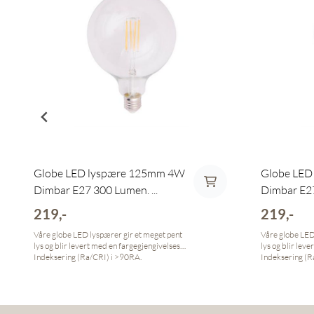
Globe LED lyspære 125mm 4W
Globe LED
Dimbar E27 300 Lumen. ...
Dimbar E27
219,-
219,-
Våre globe LED lyspærer gir et meget pent
Våre globe LED
lys og blir levert med en fargegjengivelses-
lys og blir lev
Indeksering (Ra/CRI) i >90RA.
Indeksering (R
Fargegjengivelses-Indeksering (Ra/CRI) En
Fargegjengivels
pæres fargegjengivelses-indeks har en RA
pæres fargegje
verdi mellom 0 og 100, og forteller noe om
verdi mellom 0 
hvor god pæren er til å gjengi 8
hvor god pæren 
referansefarger. Dagslys har den beste
referansefarger. Dagslys har den 