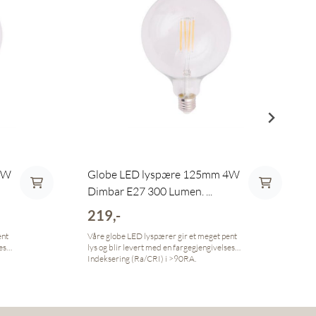
4W
Globe LED lyspære 125mm 4W
Dimbar E27 300 Lumen. ...
219,-
ent
Våre globe LED lyspærer gir et meget pent
es-
lys og blir levert med en fargegjengivelses-
Indeksering (Ra/CRI) i >90RA.
n
Fargegjengivelses-Indeksering (Ra/CRI) En
RA
pæres fargegjengivelses-indeks har en RA
 om
verdi mellom 0 og 100, og forteller noe om
hvor god pæren er til å gjengi 8
referansefarger. Dagslys har den beste