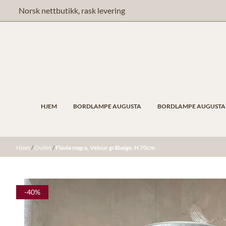
Hopp til innhold
Norsk nettbutikk, rask levering
HJEM
BORDLAMPE AUGUSTA
BORDLAMPE AUGUSTA 
Hjem
/
Outlet
/
Flavia negra, Velour gråbeige, H 70cm
-40%