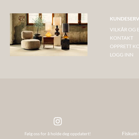
fargegjengivelsen på 100, gløde og
fargegjengivels
halogenpærer på 99 og sparepærer og
halogenpærer 
alminnelige lysstoffrør har en
alminnelige lys
KUNDESERV
fargegjengivelse på litt over 80. Til
fargegjengivelse 
sammenligning har de beste hvite
sammenligning 
VILKÅR OG 
lysdiodene en Ra-verdi opp mot 98, som er
lysdiodene en 
svært tett opp mot halogenpærer og de
svært tett opp
KONTAKT
beste lysstoffrør. De fleste er vant til å se på
beste lysstoffrør. De fleste er vant til å
wattstyrken når man kjøper en lyspære.
wattstyrken nå
OPPRETT K
Men med de nye LED lyspærene er det
Men med de ny
LOGG INN
Lumen som gjelder. Lumen er lysstyrken
Lumen som gjelder. Lumen er l
lyspæren gir. Mens Watt sier kun hvor mye
lyspæren gir. 
elektrisk kraft en lyspære bruker. For
elektrisk kraft
eksempel ga en tradisjonell 25 Watt
eksempel ga en
glødepære ikke mer en 180 til 200 Lumen,
glødepære ikke
mens en ny 3 Watt LED lyspærepære lyser
mens en ny 3 Wa
rundt 250 Lumen. Vi har derfor laget en
rundt 250 Lumen. Vi har derfor l
oversikt over ca. hvor mange lumen en
oversikt over 
tradisjonell glødepære ga i de forskjellige
tradisjonell glødepære ga i 
Wattstyrkene slik at det er lettere for deg å
Wattstyrkene sl
velge riktig LED lyspære. Denne lyspæren
velge riktig LED lyspær
er Dimmbar med de fleste elektroniske
er Dimmbar med
(Trailing edge dimmere) eller LED vegg
(Trailing edge
dimmere som er og få kjøpt i markedet.
dimmere som er
Watt tradisjonelle Glødepærer (Utgått)
Watt tradisjon
Lumen tradisjonelle Glødepærer (Utgått)
Lumen tradisjo
Fiskum 
Følg oss for å holde deg oppdatert!
Ca. 15 80-100 25 180-200 40 350-400 60
Ca. 15 80-100 25 180-200 40 350-400 60
600-700 75 750-850 100 1000-1200
600-700 75 750-850 100 1000-1200